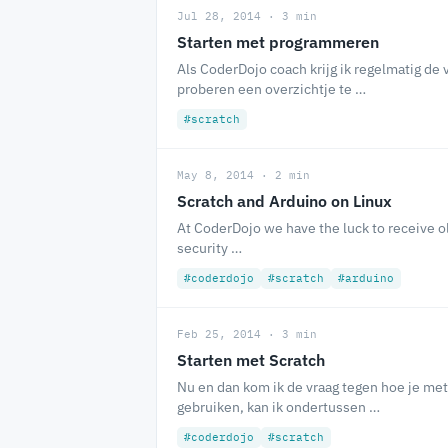
Jul 28, 2014 · 3 min
Starten met programmeren
Als CoderDojo coach krijg ik regelmatig de
proberen een overzichtje te …
#scratch
May 8, 2014 · 2 min
Scratch and Arduino on Linux
At CoderDojo we have the luck to receive ol
security …
#coderdojo
#scratch
#arduino
Feb 25, 2014 · 3 min
Starten met Scratch
Nu en dan kom ik de vraag tegen hoe je met
gebruiken, kan ik ondertussen …
#coderdojo
#scratch