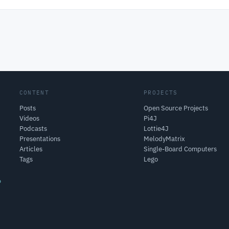
CONTENT
PROJECTS
Posts
Open Source Projects
Videos
Pi4J
Podcasts
Lottie4J
Presentations
MelodyMatrix
Articles
Single-Board Computers
Tags
Lego
o