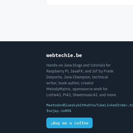
webtechie.be
Hands-on Java blogs and tutorials for
Raspberry Pi, JavaFX, and IoT by Frank
Delporte, Java Champion, technical
writer, book author, creator
MelodyMatrix, opensource work for
Lottie4J, Pi4J, Sheetmusic4J, and more.
Mastodon
Bluesky
GitHub
YouTube
LinkedIn
dev.t
foojay.io
RSS
☕
Buy me a coffee