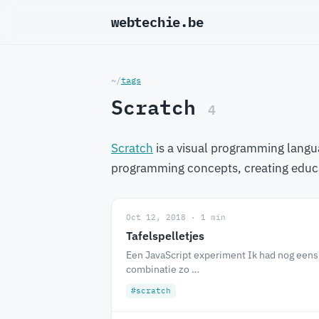
webtechie.be
_
~/
tags
Scratch
4
Scratch
is a visual programming langu
programming concepts, creating educat
Oct 12, 2018 · 1 min
Tafelspelletjes
Een JavaScript experiment Ik had nog eens 
combinatie zo …
#scratch