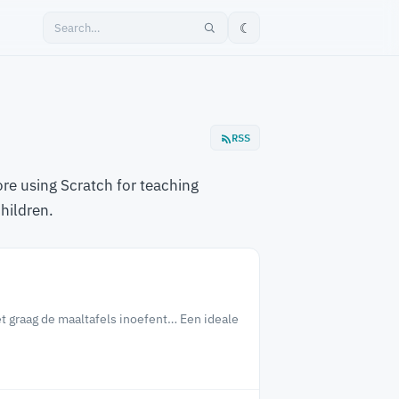
☾
RSS
re using Scratch for teaching
hildren.
et graag de maaltafels inoefent… Een ideale