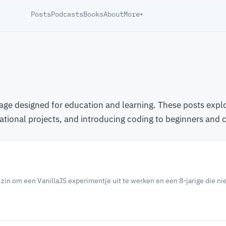
Posts
Podcasts
Books
About
More
▾
age designed for education and learning. These posts explo
ional projects, and introducing coding to beginners and c
zin om een VanillaJS experimentje uit te werken en een 8-jarige die ni