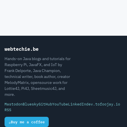
webtechie.be
Hands-on Java blogs and tutorials for
Raspberry Pi, JavaFX, and IoT by
Frank Delporte, Java Champion,
technical writer, book author, creator
MelodyMatrix, opensource work for
Lottie4J, Pi4J, Sheetmusic4J, and
more.
Mastodon
Bluesky
GitHub
YouTube
LinkedIn
dev.to
foojay.io
RSS
☕
Buy me a coffee