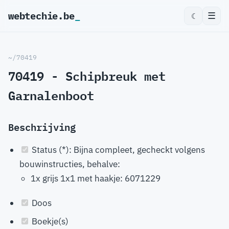
webtechie.be
_
☰
☾
~/70419
70419 - Schipbreuk met
Garnalenboot
Beschrijving
Status (*): Bijna compleet, gecheckt volgens
bouwinstructies, behalve:
1x grijs 1x1 met haakje: 6071229
Doos
Boekje(s)