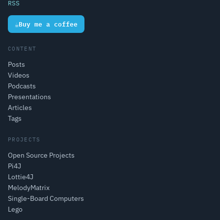
RSS
☕
Buy me a coffee
CONTENT
Posts
Videos
Podcasts
Presentations
Articles
Tags
PROJECTS
Open Source Projects
Pi4J
Lottie4J
MelodyMatrix
Single-Board Computers
Lego