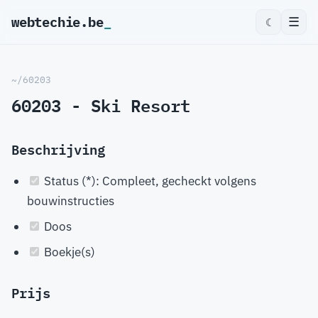
webtechie.be
_
☰
☾
~/60203
60203 - Ski Resort
Beschrijving
Status (*): Compleet, gecheckt volgens
bouwinstructies
Doos
Boekje(s)
Prijs