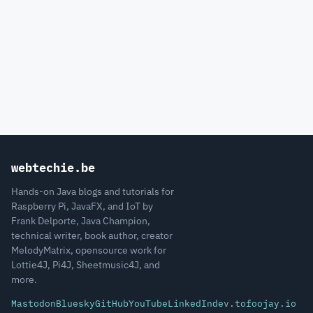
webtechie.be
Hands-on Java blogs and tutorials for
Raspberry Pi, JavaFX, and IoT by
Frank Delporte, Java Champion,
technical writer, book author, creator
MelodyMatrix, opensource work for
Lottie4J, Pi4J, Sheetmusic4J, and
more.
Mastodon
Bluesky
GitHub
YouTube
LinkedIn
dev.to
foojay.io