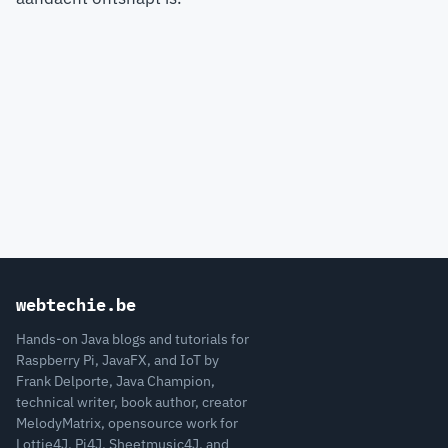
webtechie.be
Hands-on Java blogs and tutorials for
Raspberry Pi, JavaFX, and IoT by
Frank Delporte, Java Champion,
technical writer, book author, creator
MelodyMatrix, opensource work for
Lottie4J, Pi4J, Sheetmusic4J, and