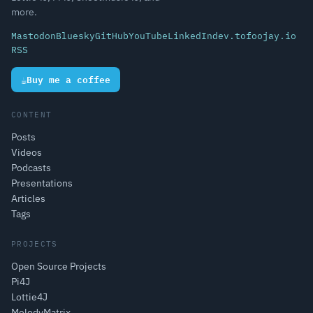
more.
Mastodon
Bluesky
GitHub
YouTube
LinkedIn
dev.to
foojay.io
RSS
☕
Buy me a coffee
CONTENT
Posts
Videos
Podcasts
Presentations
Articles
Tags
PROJECTS
Open Source Projects
Pi4J
Lottie4J
MelodyMatrix