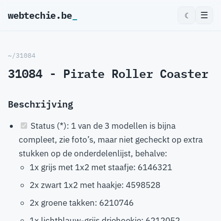
webtechie.be
_
☰
☾
~/31084
31084 - Pirate Roller Coaster
Beschrijving
Status (*): 1 van de 3 modellen is bijna
compleet, zie foto’s, maar niet gecheckt op extra
stukken op de onderdelenlijst, behalve:
1x grijs met 1x2 met staafje: 6146321
2x zwart 1x2 met haakje: 4598528
2x groene takken: 6210746
1x lichtblauw-grijs driehoekje: 6212052