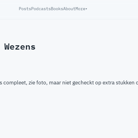
Posts
Podcasts
Books
About
More
▾
 Wezens
is compleet, zie foto, maar niet gecheckt op extra stukken 