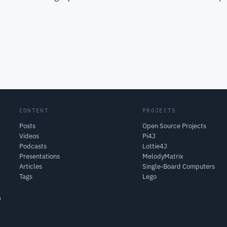
CONTENT
PROJECTS
Posts
Open Source Projects
Videos
Pi4J
Podcasts
Lottie4J
Presentations
MelodyMatrix
Articles
Single-Board Computers
Tags
Lego
o